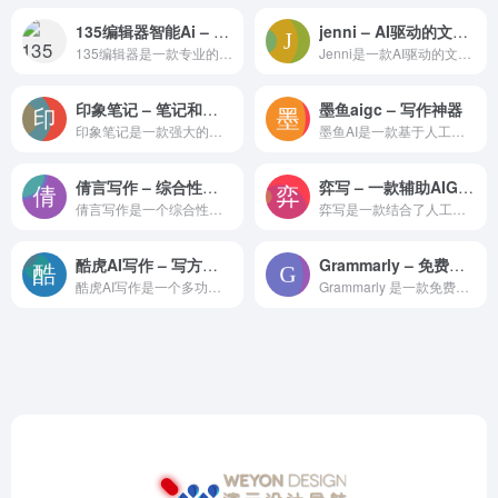
135编辑器智能Ai – 文案Ai一键生成工具
jenni – AI驱动的文本编辑器
135编辑器是一款专业的在线工具，专为微信公众号文章排版和内容编辑设计。它提供丰富的样式和便捷的编辑功能，帮助用户轻松制作出高质量的图文内容。主要特点：样式丰富：提供多样的标题
Jenni是一款AI驱动的文本编辑器，专为学术研究和写作设计，帮助用户提高写作、编辑和引用的效率，已获得超过300万学者的喜爱。主要特点：AI辅助写作：提供写作、编辑和引用的全
印象笔记 – 笔记和任务管理应用程序
墨鱼aigc – 写作神器
印象笔记是一款强大的笔记和任务管理应用程序，它允许用户捕捉、整理和共享笔记，以及同步这些笔记跨多个设备。主要特点：跨平台同步：支持所有主流操作系统，包括Mac、iOS、Andr
墨鱼AI是一款基于人工智能技术的文案写作工具，它能够为用户提供一键生成营销广告、文案、原创文章等写作服务，帮助用户快速完成创意写作任务。主要特点：AI驱动：利用先进的人工智能算
倩言写作 – 综合性的AI写作辅助平台
弈写 – 一款辅助AIGC写作产品
倩言写作是一个综合性的AI写作辅助平台，提供中英作文批改、语法纠错、SCI文章润色等功能，旨在通过人工智能技术帮助用户提升语言学习和写作能力。主要特点：主题写作：根据给定主题和
弈写是一款结合了人工智能生成内容（AIGC）技术和财经数据处理的专业智能财经写作工具。它通过人机结合的方式，利用先进的自然语言处理（NLP）算法、语义大模型技术和专业财经数据库
酷虎AI写作 – 写方案、写汇报、写论文，写作好助手
Grammarly – 免费的AI写作辅助工具
酷虎AI写作是一个多功能的AI写作助手平台，旨在提高用户的写作能力及互动营销效率，适用于多种行业和场景。主要特点：多行业应用：涵盖企业办公、餐饮服务、电商零售等多个行业。AI技
Grammarly 是一款免费的AI写作辅助工具，它通过人工智能技术帮助用户改进写作，确保文字的准确性和专业性。主要特点：AI写作伙伴：提供写作建议，帮助用户找到合适的词汇和表