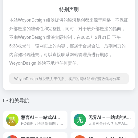
特别声明
本站WeyonDesign 维泱提供的银河易创都来源于网络，不保证
外部链接的准确性和完整性，同时，对于该外部链接的指向，
不由WeyonDesign 维泱实际控制，在2025年2月21日 下午
5:33收录时，该网页上的内容，都属于合规合法，后期网页的
内容如出现违规，可以直接联系网站管理员进行删除，
WeyonDesign 维泱不承担任何责任。
WeyonDesign 维泱致力于优质、实用的网络站点资源收集与分享！
相关导航
慧言AI – 一站式AI解决方案，全能聚合平台
无界AI – 一站式的AIGC内容创作解决方案
PC截图：移动端截图：慧言AI社区介绍：2023年2月上线、10万累计用户的全能AI聚合平台；与60个AI微信群聊探讨AI领域；本站适配电脑、ios、安卓、微信小程序全平台模型
无界AI是什么？无界AI，前称无界版图，是一款国产AI绘画工具，它通过集成多种模型，提供一站式的AIGC内容创作解决方案，满足不同用户的艺术创作需求。主要特点：国产自主技术：基于大型模型进行二次开发，研发中小模型，增强国产技术力量。多样化风格模型：提供231种不同风格，包括风景、二次元、插画等。用户友好界面：界面设计友好，操作简单，便于用户快速上手。一站式AIGC解决方案：提供产品、模型、算力等全方位服务。主要功能：多风格AI绘画：支持多种风格和主题的AI绘画创作。个性化艺术创作：用户可以根据个人喜好选择模型和创作角度。开放平台服务：计划开放生态服务，支持开发者和企业用户。企业协同管理：为企业提供账号管理、专用算力等解决方案。使用示例：访问无界AI官网并注册账户。选择一个适合自己创作需求的AI模型。输入创作描述或使用标签生成器来指导AI创作。调整画面大小和比例，以适应不同的应用场景。提交创作请求，获取AI生成的艺术作品。总结：无界AI作为一个多功能的AI绘画平台，不仅为个人和专业用户提供了丰富的创作工具和模型，还计划通过开放生态服务来支持更多的开发者和企业。它通过技术创新和用户体验优化，致力于提升国产AI绘画工具的美学与核心竞争力。无论是专业艺术家还是绘画爱好者，都可以利用无界AI实现个性化的创意表达。