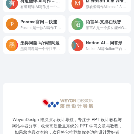
有道翻译·AI写作 – 一键成文、润色，助力高效创作
Microsoft Aim Writing微软爱写作
有道翻译·AI写作是一个智能写作辅助工具，它可以帮助用户一键生成论文、邮件、公文通知、营销文案等内容，并提供润色、扩写、总结、去重等功能，以提升内容质量。主要特点：一键生成：快
微软爱写作Microsoft Aim Writing是由微软亚洲研究院研发的英语写作辅助平台，旨在帮助用户提高英语写作能力。它提供自动作文评分和修改建议，支持国内常见的八大英语
Postme官网 – 快速生成高质量外贸营销文案
陌言AI-支持在线智能AI写作，智能AI对话，智能AI客服
Postme是一款AI写作工具，专为外贸营销文案设计，帮助用户快速生成高质量、原创的英文营销内容。主要特点：快速生成：用户只需输入简短的中文关键词，即可一键生成营销文案。多用途
陌言AI是一个多功能AIGC（人工智能生成内容）智能平台，提供包括AI写作、AI绘画、AI思维导图和企业AI机器人训练在内的一系列服务。主要特点：多功能集成：集多种AI应用于一
墨得问题-写作墨问题
Notion AI – 问答形式快速找到信息
墨得问题是一个专注于写作辅助的平台，旨在帮助用户提高写作效率和质量。通过提供多种写作工具和模板，墨得问题能够满足不同用户在学术写作、商务写作、社交媒体写作等多个场景下的需求。主
Notion AI是Notion平台内集成的人工智能助手，它通过问答(Q&A)形式帮助用户快速找到所需信息，并在Notion内部提供写作和头脑风暴的帮助。主要特点：快速问答：用
WeyonDesign 维泱演示设计导航，专注于 PPT 设计教程与
网站神器分享，收录高质量且系统的 PPT 学习文章与教程，
如果您也喜欢本站，欢迎将它推荐给你身边的设计爱好者