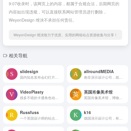
9:07收录时，该网页上的内容，都属于合规合法，后期网页的
内容如出现违规，可以直接联系网站管理员进行删除，
WeyonDesign 维泱不承担任何责任。
WeyonDesign 维泱致力于优质、实用的网络站点资源收集与分享！
相关导航
slidesign
allroundMEDIA
国内知名发布会幻灯片定制，汤帅的公司
南非演示设计公司，就一丢丢视频案例，质量不咋滴，感觉像是中国人开的
VideoPlasty
英国肖像美术馆
很多不错的卡通角色动画、动画mov免抠视频，GIF动图资源商城，同时提供部分免费素材下载，用来做课件或mg动画挺不错的。
英国肖像美术馆，博物馆，有超多世界名人的肖像画、素描作品
Russfuss
k16
一个英国设计师的站点，整合了很多纹理图案设计作品
德国演示设计公司，有部分案例展示