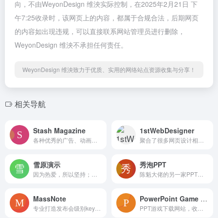
向，不由WeyonDesign 维泱实际控制，在2025年2月21日 下
午7:25收录时，该网页上的内容，都属于合规合法，后期网页
的内容如出现违规，可以直接联系网站管理员进行删除，
WeyonDesign 维泱不承担任何责任。
WeyonDesign 维泱致力于优质、实用的网络站点资源收集与分享！
相关导航
Stash Magazine
1stWebDesigner
各种优秀的广告、动画短片、创意视频分享
聚合了很多网页设计相关的作品、文章、资源，找灵感的好去处
雪原演示
秀泡PPT
因为热爱，所以坚持；用心演绎，精品PPT。
陈魁大佬的另一家PPT定制公司，官网有不少案例，相对锐普的案例要普通一些
MassNote
PowerPoint Game Jam
专业打造发布会级别keynote，多年百度世界、华为HNC、HCC等千万级大会经验。
PPT游戏下载网站，收录的都是英文游戏，提供源文件下载，如果下载的时候提示需要付费，只需要鼠标点击价格2，然后敲几次删除，将价格删到0，然后随便输入一个邮箱即可下载拓展内容：i