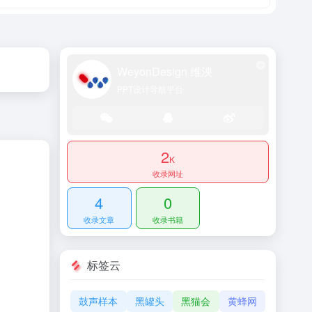
WeyonDesign 维泱
PPT设计导航平台
2
K
收录网址
4
0
收录文章
收录书籍
标签云
鼓声样本
黑罐头
黑猫会
黄蜂网