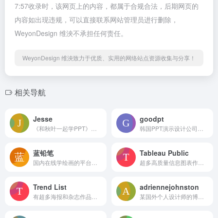
7:57收录时，该网页上的内容，都属于合规合法，后期网页的
内容如出现违规，可以直接联系网站管理员进行删除，
WeyonDesign 维泱不承担任何责任。
WeyonDesign 维泱致力于优质、实用的网络站点资源收集与分享！
相关导航
Jesse
goodpt
《和秋叶一起学PPT》作者，重庆文理学院钢琴教师 职场博主
韩国PPT演示设计公司，官网有部分静态案例，案例都比较老了，质量一般
蓝铅笔
Tableau Public
国内在线学绘画的平台，有很多专业的绘画课程。当然，上面也有很多作品、教程，以及各种绘画相关的素材资源下载。
超多高质量信息图表作品展示，还可以看到很多国外的信息图作者
Trend List
adriennejohnston
有超多海报和杂志作品，设计风格多变，有很多欣赏不来的版式作品
某国外个人设计师的博客，有部分PPT案例展示