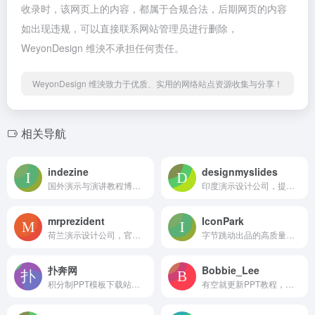
收录时，该网页上的内容，都属于合规合法，后期网页的内容
如出现违规，可以直接联系网站管理员进行删除，
WeyonDesign 维泱不承担任何责任。
WeyonDesign 维泱致力于优质、实用的网络站点资源收集与分享！
相关导航
indezine
designmyslides
国外演示与演讲教程博客，有少量很老的模板
印度演示设计公司，提供部分pdf案例下载
mrprezident
IconPark
荷兰演示设计公司，官网有部分视频案例
字节跳动出品的高质量开源图标库，免费可商用，支持多种格式下载，附带简单使用教程
扑奔网
Bobbie_Lee
积分制PPT模板下载站点，还有简历、矢量素材以及一些老教程，不过貌似没更新了
有空就更新PPT教程，微博关注@Bobbie_Lee。