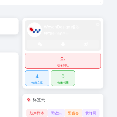
WeyonDesign 维泱
PPT设计导航平台
2
K
收录网址
4
0
收录文章
收录书籍
标签云
鼓声样本
黑罐头
黑猫会
黄蜂网