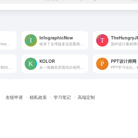
InfographicNow
TheHungryJ
微软Office专家级（mos）认证ppt设计师，同时也是一名UI设计师。每个人都是生活的导演，所以请叫我“李导”。我将在这里分享基于PPT这款软件的幻灯片制作技巧，帮助职场人加分，升职加薪！
收录了全球超多信息图表设计作品，质量参差不齐，但是数量很多
KOLOR
PPT设计师网
全套PPT教学视频录制结束，现在投身UWP编程~
从一堆颜色里面找出相同的颜色，越往后难度越高
友链申请
稳私政策
学习笔记
高端定制