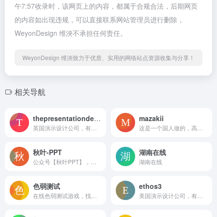
午7:57收录时，该网页上的内容，都属于合规合法，后期网页
的内容如出现违规，可以直接联系网站管理员进行删除，
WeyonDesign 维泱不承担任何责任。
WeyonDesign 维泱致力于优质、实用的网络站点资源收集与分享！
相关导航
thepresentationdesigner
mazakii
英国演示设计公司，有少量案例展示
这是一个国人做的，高质量信息图作品分享站点，不过人好像在英国。里面有很多立体信息图，作品都非常赞，而且有不少是动态的，不仅可以学可视化，还能从里面偷配色方案。
秋叶-PPT
湖南在线
公众号【秋叶PPT】，回复「哔哩哔哩」，有惊喜！
湖南在线
色弱测试
ethos3
在线色弱测试游戏，找出所有色块里颜色不同的一个
美国演示设计公司，有不少老作品展示