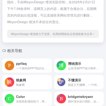
指向，不由WeyonDesign 维泱实际控制，在2025年2月21日
下午7:58收录时，该网页上的内容，都属于合规合法，后期网
页的内容如出现违规，可以直接联系网站管理员进行删除，
WeyonDesign 维泱不承担任何责任。
WeyonDesign 维泱致力于优质、实用的网络站点资源收集与分享！
相关导航
pptfaq
博纳演示
一个国外的PPT知识点问答博客，针对各种疑难杂症提供解决方案，能在上面学到很多不为人知的知识点
山东济南PPT设计制作公司
映象网
不懂演示
映象网
我是王不懂啊，一个05的PPT爱好者，这个公众号的内容不会有太多专业知识的分享，只会唠唠嗑，偶发复盘
Color
bridgettebryant
在线色彩感知练习，用于练习色彩的敏感度
国外演示设计团队，自由职业者，模板开发为主