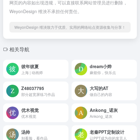
网页的内容如出现违规，可以直接联系网站管理员进行删除，
WeyonDesign 维泱不承担任何责任。
WeyonDesign 维泱致力于优质、实用的网络站点资源收集与分享！
相关导航
彼年彼夏
dream小烨
上海 | 动画师
麻烦你，快乐点
Z48037795
大写的AT
部分超宽屏练习作品
做自己的内容
优木视觉
Ankong_诺灰
优木视觉
Ankong_诺灰
汤帅
老秦PPT定制设计
别看脸，看作品
让PPT成为你的发言人