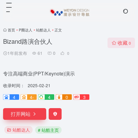
首页
•
P圈达人
•
站酷达人
•
正文
Bizand路演合伙人
收藏
0
1年前发布
61
0
0
专注高端商业(PPT/Keynote)演示
收录时间：
2025-02-21
4
4-
4
0
3
打开网站
站酷达人
# 站酷主页