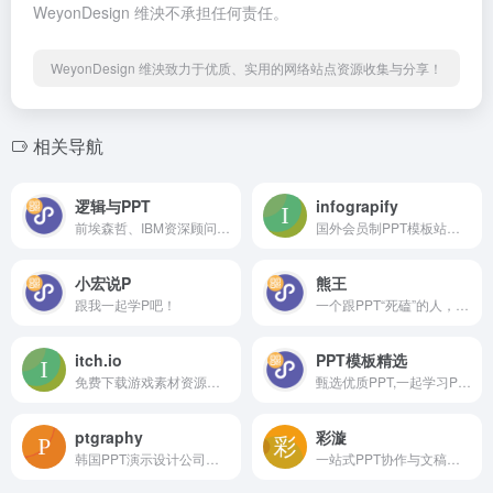
WeyonDesign 维泱不承担任何责任。
WeyonDesign 维泱致力于优质、实用的网络站点资源收集与分享！
相关导航
逻辑与PPT
infograpify
前埃森哲、IBM资深顾问；前华为业务规划专家；聚焦逻辑思考力和PPT逻辑呈现
国外会员制PPT模板站点，基本都是PPT逻辑图示
小宏说P
熊王
跟我一起学P吧！
一个跟PPT“死磕”的人，你要一起吗？
itch.io
PPT模板精选
免费下载游戏素材资源的网站，各种风格的游戏都有，资源量很大
甄选优质PPT,一起学习PPT。
ptgraphy
彩漩
韩国PPT演示设计公司，网站上有一些案例质量还可以，静态动态的都有Behance链接：https://www.behance.net/ptgraphy推特链接：https://
一站式PPT协作与文稿管理平台，同时也是 Office PowerPoint 插件，整合在线协作、版本管理、演讲互动、多平台分享、素材模板等功能模块，让 PPT 使用起来更简单