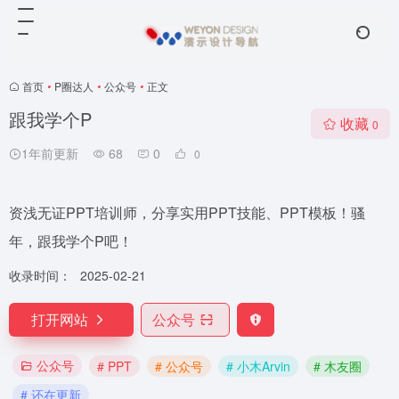
首页
•
P圈达人
•
公众号
•
正文
跟我学个P
收藏
0
1年前更新
68
0
0
资浅无证PPT培训师，分享实用PPT技能、PPT模板！骚
年，跟我学个P吧！
收录时间：
2025-02-21
打开网站
公众号
公众号
# PPT
# 公众号
# 小木Arvin
# 木友圈
# 还在更新