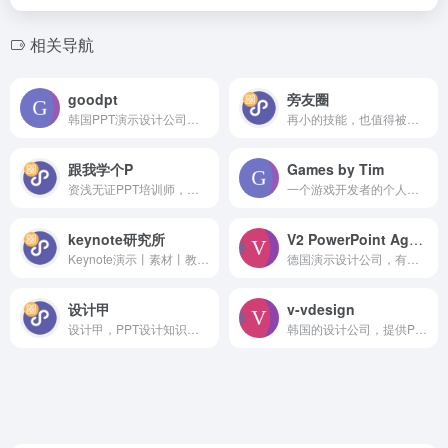
相关导航
goodpt
旁友圈
韩国PPT演示设计公司，官网有部分静态案例，案例都比较老了，质量一般
再小的技能，也值得被认真对待！近25000名旁友学习PPT的聚集地，欢迎你来~
跟我学个P
Games by Tim
资浅无证PPT培训师，分享实用PPT技能、PPT模板！骚年，跟我学个P吧！
一个游戏开发者的个人博客，在网站上发布了一些小游戏，其中有几个游戏是用PowerPoint做的，虽然比较简陋，但说不定以后会更新呢，先收录一下
keynote研究所
V2 PowerPoint Agentur
Keynote演示丨素材丨教程丨审美，除了干货什么都没有。
德国演示设计公司，有部分案例展示
设计甲
v-vdesign
设计甲，PPT设计知识分享。专注于商务汇报、产品发布会、教学课件等PPT定制。
韩国的设计公司，提供PPT设计、网页设计、MG动画设计等多种设计服务，网站上有部分案例展示，相对来说质量要比其他韩国网站好一些，扁平化的作品居多