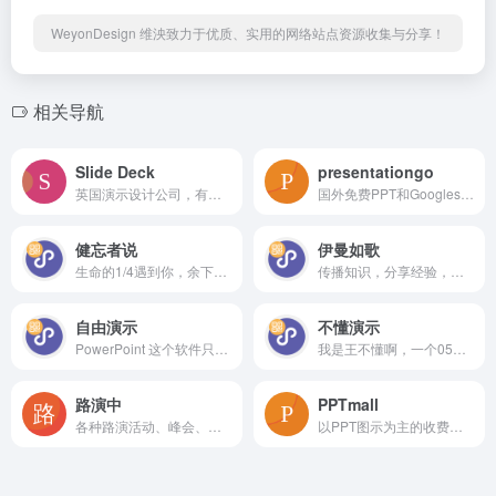
WeyonDesign 维泱致力于优质、实用的网络站点资源收集与分享！
相关导航
Slide Deck
presentationgo
英国演示设计公司，有少量案例，案例比较一般
国外免费PPT和Googleslides模板，无需注册即可下载使用，还有很多图表图示以及单页模板资源
健忘者说
伊曼如歌
生命的1/4遇到你，余下的3/4都是你。我是个健忘的人，但是却不想忘记和你的点滴。
传播知识，分享经验，愿我们中国的科研工作者们能力越来越强，并能带出更优秀的学生，有引领性的工作！！！
自由演示
不懂演示
PowerPoint 这个软件只是一个容器，把你想表达的东西放进去，然后展示出来。它所自带的功能，对于「设计」来说，有太多的限制。所以，不要局限于这一个软件；更不要局限于「PPT」这一个邻域。只要是有关于设计的，你都可以去看看。
我是王不懂啊，一个05的PPT爱好者，这个公众号的内容不会有太多专业知识的分享，只会唠唠嗑，偶发复盘
路演中
PPTmall
各种路演活动、峰会、发布会信息，可以看到一些不错的PPT设计作品
以PPT图示为主的收费模板站点，除了图示外，还有图表、插图、版式、动画等分类素材下载