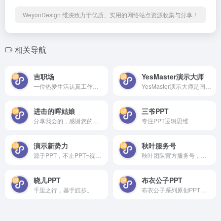
WeyonDesign 维泱致力于优质、实用的网络站点资源收集与分享！
相关导航
吉职场
YesMaster演示大师
一位热爱生活认真工作的职场培训者，专注培训技能、PPT、设计、摄影等职场技能，期待与你一同成长！
YesMaster演示大师是国内专业演示设计公司，专注高端演示设计！立足深圳，服务全球。长期服务于世界500强企业，提供发布会、企业宣传、产品推介、BP、课件、演讲等高端演示设计服务及PPT高级技能培训。
进击的晖姑娘
三爷PPT
分享我会的，感谢您的支持哈，积土成山，一起成长
专注PPT逻辑思维
演示新势力
秋叶服务号
源于PPT，不止PPT~视觉化思维，为人生赋能！
秋叶团队官方服务号，搜索「秋叶优选」了解更多优选商品！
晓儿PPT
布衣公子PPT
千里之行，基于跬步。
布衣公子系列原创PPT作品分享，PPT技能分享与互动探讨，人力资源管理知识与实践的分享和探讨，工作与生活的感悟分享等。