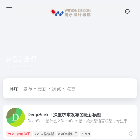
多语言处理
共 1 篇网址
排序
发布
更新
浏览
点赞
DeepSeek：深度求索发布的最新模型
DeepSeek是什么？DeepSeek是一款大型语言模型，专注于提供高性能的AI能力，在多个领域和任务中展现出色的表现。主要特点：DeepSeek-V2：在大型模型排行榜上位列前三。专业领域：擅长数学、编程和逻辑推理。开源模型：支持128K的上下文长度。主要功能：AlignBench：在AlignBench上排名前三，超越了GPT-4和GPT-4-Turbo。MT-Bench：在MT-Bench上排名顶级，与LLaMA3-70B相媲美，超越了Mixtral 8x22B。多语言支持：提供中文和英文的通用性能评估。API支持：提供API接入，支持大量参数和上下文。使用示例：访问DeepSeek官网了解产品详情。根据需求选择DeepSeek的API服务。利用DeepSeek的模型进行数学、编程或逻辑推理任务。通过API接入DeepSeek模型，实现自定义应用的智能化。总结：DeepSeek是一个强大的AI模型，以其在数学、编程和逻辑推理领域的专业能力而著称。作为一个开源模型，它提供了128K的上下文支持，并通过API为开发者和企业提供了灵活的接入方式。DeepSeek的性能在全球范围内位于顶级水平，同时提供了极具竞争力的API定价，是寻求高性能AI解决方案的理想选择。
AI-智能助手
# AI大型模型
# AI智能助手
# API