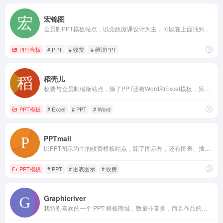
宏锦图
会员制PPT模板站点，以党政微课设计为主，可以在上面找到很多党课相关的PPT成品
PPT模板
# PPT
# 收费
# 维泱PPT
稻壳儿
收费与会员制模板站点，除了PPT还有Word和Excel模板，另外还有图标、图片及简历等拓展内容：金山办公最有价值专家KVP
PPT模板
# Excel
# PPT
# Word
PPTmall
以PPT图示为主的收费模板站点，除了图示外，还有图表、插图、版式、动画等分类素材下载
PPT模板
# PPT
# 图表图示
# 收费
Graphicriver
我特别喜欢的一个 PPT 模板商城，数量非常多，而且作品的质量都很高。最关键的是，绝大部分的模板都可以在线预览每页大图，这意味着我们看到优秀的作品，可以直接下载所有页面的大图，