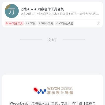
万彩AI – AI内容创作工具合集
万彩AI是由广州万彩信息技术有限公司推出的一款强大的AI内容创作工具合集，它不仅提供AI智能写作支持，还集成了AI换脸、照片数字人制作和AI短视频制作等AI生成内容功能，极大地
AI-写作工具
# AI写作
# AI写作工具
# ai写作生成器
没有了
WeyonDesign 维泱演示设计导航，专注于 PPT 设计教程与