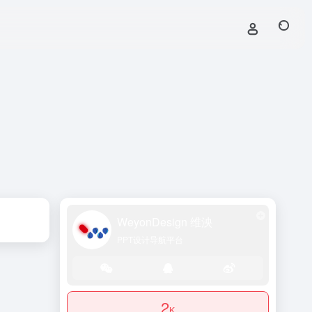
WeyonDesign 维泱
PPT设计导航平台
2
K