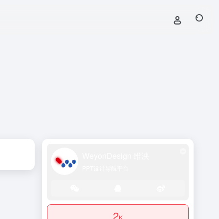
WeyonDesign 维泱
PPT设计导航平台
2
K