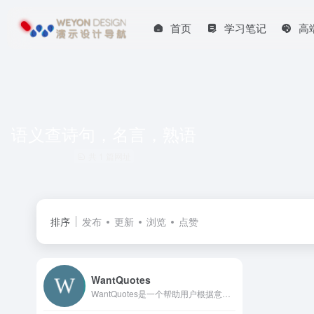
首页
学习笔记
高
语义查诗句，名言，熟语
共 1 篇网址
排序
发布
更新
浏览
点赞
WantQuotes
WantQuotes是一个帮助用户根据意图查找句子的工具，它已经全面升级为「深言达意」平台。这个升级版的平台包含了WantQuotes和WantWords（反向词典）的全部功能