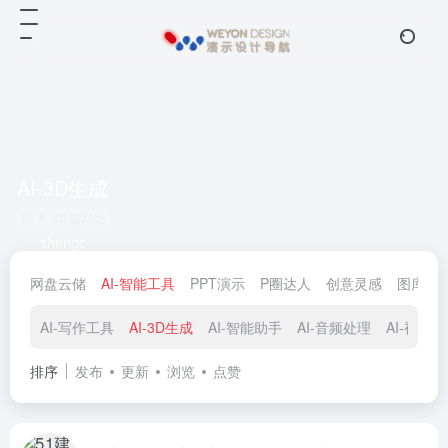
AI-3D生成
共 45 篇网址
shengc
网盘云储
AI-智能工具
PPT演示
P圈达人
创意灵感
图库媒
AI-写作工具
AI-3D生成
AI-智能助手
AI-音频处理
AI-视频
排序
发布
更新
浏览
点赞