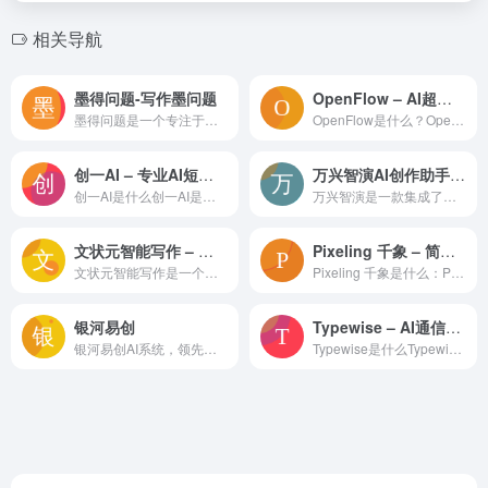
相关导航
墨得问题-写作墨问题
OpenFlow – AI超级个体变现工具
墨得问题是一个专注于写作辅助的平台，旨在帮助用户提高写作效率和质量。通过提供多种写作工具和模板，墨得问题能够满足不同用户在学术写作、商务写作、社交媒体写作等多个场景下的需求。主
OpenFlow是什么？OpenFlow是一个AI赋能的平台，旨在通过人工智能技术提升行业工作流的效率，并作为AI超级个体变现工具，同时深度链接粉丝社区，增强用户互动和参与度。主要特点：AI赋能：利用人工智能提高工作效率和效果。行业工作流：专注于行业特定的工作流程优化。变现工具：为个体提供变现其技能和资源的平台。社区链接：促进粉丝和社区成员之间的深度互动。主要功能：AI工作流优化：提供定制化的AI解决方案，优化工作流程。内容创作：使用AI技术辅助内容创作，如图像生成。社区管理：工具支持社区建设和管理，增强粉丝参与。变现支持：提供变现策略和渠道，帮助用户实现收益。使用示例：假设你是一名独立艺术家，你可以使用OpenFlow AI来：利用AI工具创作独特的艺术作品。通过平台与粉丝社区建立联系，获取反馈和支持。使用变现工具将艺术作品转化为收益。优化你的工作流程，提高创作效率。总结：OpenFlow是一个多功能的AI平台，它通过提供行业特定的工作流优化、内容创作支持、社区管理和变现途径，为个体用户提供了一个全面的解决方案。这个平台特别适合需要提升效率、增强社区互动和实现收益的独立工作者和创作者。
创一AI – 专业AI短视频脚本创作工具
万兴智演AI创作助手 – 文案,视频创作神器
创一AI是什么创一AI是一个专注于短视频行业的AI脚本创作工具，旨在提升脚本写作的效率和质量，帮助创作者快速生成创意脚本。主要特点AI驱动的脚本创作：利用人工智能技术自动生成短
万兴智演是一款集成了人工智能技术的演示辅助工具，专为教师、企业培训师和其他需要进行演示的专业人士设计。它通过AI技术提供背景消除、人景融合等高级功能，帮助用户创建更加精彩的演示
文状元智能写作 – 在线文案创作平台
Pixeling 千象 – 简洁高效的AIGC内容生成工具
文状元智能写作是一个在线文案创作平台，专注于利用人工智能技术帮助用户撰写高质量的文章材料和职场文书。它提供了一系列辅助写作的功能，包括错字纠察、自动作业批改和语料库查询等。主要
Pixeling 千象是什么：Pixeling 千象是一个集成了多种人工智能技术的创新平台，旨在通过其先进的AI工具简化图像和视频的创作过程，让想象变为现实。主要特点：创新性：Pixeling 千象利用最新的AI技术，为用户提供创新的图像和视频生成方式。易用性：平台的设计注重用户体验，使得视频创作变得简单快捷。多功能性：提供从图像生成到视频制作，再到图像编辑和增强的一系列工具。主要功能：生成图像：用户可以想象并创造图像。生成视频：每一帧都充满创新，AI简化了视频创作过程。Magic Brush：为图像的任何部分添加动态效果。AI Replace：无缝编辑选定的图像区域。Magic Expand：扩展并丰富图像内容。图像增强：将图像升级至4K质量。AI商品图：AI代替拍摄，一键生成商品图。AI模特图：普通人变身模特，全球模特自由变换。图像抠图：只选择你想要的部分。矢量图像：无限放大无失真。Magic Eraser：移除任何不需要的部分。使用示例：想象并创建一个具有特定主题的图像，比如一个未来城市的景象。利用Magic Brush为静态图像中的某个元素添加动画效果，如让一棵树随风摆动。使用AI Replace功能，对一张风景照片中的某个部分进行编辑，比如替换天空。通过Magic Expand功能，将一张图片的背景扩展，增加更多细节和元素。将一张低分辨率的图片通过图像增强功能提升到4K质量，用于打印或高清显示。总结：Pixeling 千象 是一个强大的AI工具集，它通过提供多样化的功能，帮助用户将创意转化为高质量的图像和视频。无论是专业设计师还是普通用户，都可以在这个平台上找到适合自己的工具，轻松实现创意表达。通过简化创作流程，Pixeling 千象不仅提高了工作效率，也为艺术创作提供了无限可能。
银河易创
Typewise – AI通信助手
银河易创AI系统，领先的一站式AIGC（人工智能生成内容）创作平台。我们致力于为创作者、设计师和内容生产者提供强大的智能工具，帮助他们高效实现创意构思和内容生成。在银河易创，我
Typewise是什么Typewise是一个AI通信助手，旨在提高客户服务和销售团队的效率，通过实时文本预测、自动回复、自动更正和语法检查等功能，帮助团队节省成本、减少响应和解