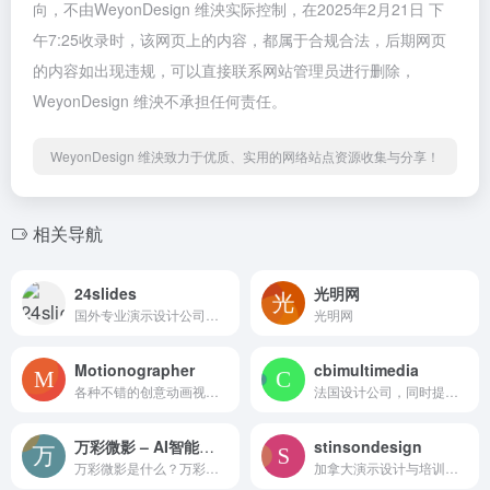
向，不由WeyonDesign 维泱实际控制，在2025年2月21日 下
午7:25收录时，该网页上的内容，都属于合规合法，后期网页
的内容如出现违规，可以直接联系网站管理员进行删除，
WeyonDesign 维泱不承担任何责任。
WeyonDesign 维泱致力于优质、实用的网络站点资源收集与分享！
相关导航
24slides
光明网
国外专业演示设计公司，有不少案例和免费模板
光明网
Motionographer
cbimultimedia
各种不错的创意动画视频短片分享
法国设计公司，同时提供演示设计服务，官网有少量案例
万彩微影 – AI智能短视频制作软件合集
stinsondesign
万彩微影是什么？万彩微影是一套AI智能短视频制作软件合集，提供多种短视频创作功能，包括文字视频制作、图文转视频、手绘视频制作以及PPT转动画视频工具。主要特点：AI智能辅助：利用人工智能技术简化视频制作流程。多样化视频类型：支持文字动画视频、手绘视频、图文视频和相册视频等多种类型。丰富的应用场景：适用于教育、企业宣传、个人分享等多种场景。主要功能：简单操作流程：通过简单四步操作即可完成视频制作。自定义动画效果：用户可以自定义手绘、文字、图片的动画效果。发布与分享：支持将视频发布为视频或GIF格式，并分享到社交平台。使用示例：访问万彩微影网站。选择适合的视频制作工具模块，如手绘视频或文字视频。添加需要展示的文字、图片等内容。自定义动画效果，使视频更具吸引力。完成制作后，发布视频并分享到微信、微博等社交平台。总结：万彩微影为用户提供了一个零基础也能快速上手的短视频制作平台，通过AI技术降低了视频制作的技术门槛，使得用户可以轻松地制作出专业级别的动画短视频，满足不同场景的创作需求。
加拿大演示设计与培训公司，有不少视频案例